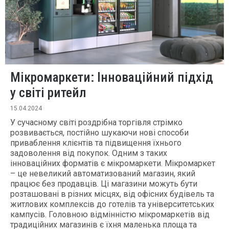
Мікромаркети: Інноваційний підхід
у світі ритейл
15.04.2024
У сучасному світі роздрібна торгівля стрімко
розвивається, постійно шукаючи нові способи
приваблення клієнтів та підвищення їхнього
задоволення від покупок. Одним з таких
інноваційних форматів є мікромаркети. Мікромаркет
– це невеликий автоматизований магазин, який
працює без продавців. Ці магазини можуть бути
розташовані в різних місцях, від офісних будівель та
житлових комплексів до готелів та університетських
кампусів. Головною відмінністю мікромаркетів від
традиційних магазинів є їхня маленька площа та