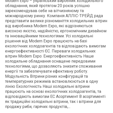
Modern Expo – український виробник холодильного
обладнання, який протягом 20 років успішно
зарекомендував себе на вітчизняному та
міжнародному ринку. Компанія АЛЛІС-ТРЕЙД рада
представити велике різноманіття холодильних вітрин
від виробника Modern Expo, які відрізняються
високою якістю, надійністю, ергономічним дизайном
та інноваційними технологіями. Усі холодильні
рішення від Modern Expo працюють на базі
екологічних холодоагентів та відповідають вимогам
енергоефективності ЄС. Переваги холодильних
вітрин Modern Expo: Енергоефективність Наше
холодильне обладнання оснащене передовими
технологіями, що дозволяють знизити споживання
енергії та забезпечувати ефективну роботу.
Модульність Вітрини різних конфігурацій та
температурних режимів встановлюються в одну
лінію Екологічність Наші холодильні вітрини
працюють на основі екологічних холодоагентів, та
відповідають вимогам ЕС Асортимент В асортименті
як традиційні холодильні вітрини, так і вітрини для
продажу риби, гарячих продуктів,...