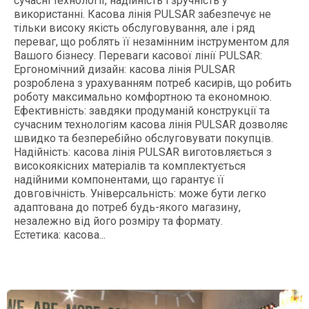
сучасні технології, надійність і зручність у
використанні. Касова лінія PULSAR забезпечує не
тільки високу якість обслуговування, але і ряд
переваг, що роблять її незамінним інструментом для
Вашого бізнесу. Переваги касової лінії PULSAR:
Ергономічний дизайн: касова лінія PULSAR
розроблена з урахуванням потреб касирів, що робить
роботу максимально комфортною та економною.
Ефективність: завдяки продуманій конструкції та
сучасним технологіям касова лінія PULSAR дозволяє
швидко та безперебійно обслуговувати покупців.
Надійність: касова лінія PULSAR виготовляється з
високоякісних матеріалів та комплектується
надійними компонентами, що гарантує її
довговічність. Універсальність: може бути легко
адаптована до потреб будь-якого магазину,
незалежно від його розміру та формату.
Естетика: касова...