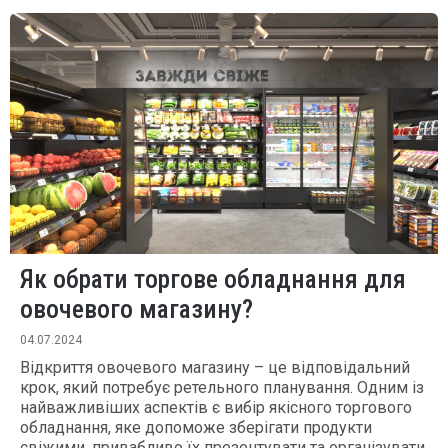
Як обрати торгове обладнання для
овочевого магазину?
04.07.2024
Відкриття овочевого магазину – це відповідальний
крок, який потребує ретельного планування. Одним із
найважливіших аспектів є вибір якісного торгового
обладнання, яке допоможе зберігати продукти
свіжими, привабливо їх презентувати та організувати