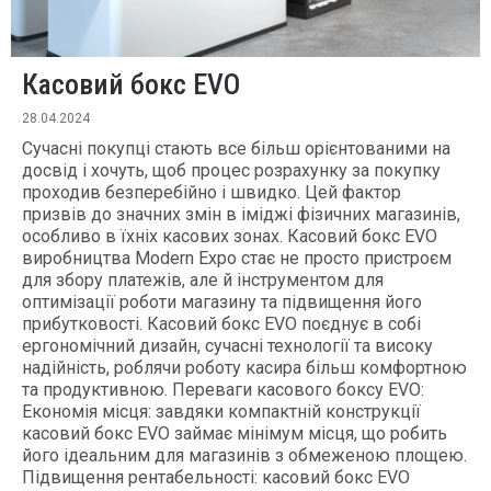
Касовий бокс EVO
28.04.2024
Сучасні покупці стають все більш орієнтованими на
досвід і хочуть, щоб процес розрахунку за покупку
проходив безперебійно і швидко. Цей фактор
призвів до значних змін в іміджі фізичних магазинів,
особливо в їхніх касових зонах. Касовий бокс EVO
виробництва Modern Expo стає не просто пристроєм
для збору платежів, але й інструментом для
оптимізації роботи магазину та підвищення його
прибутковості. Касовий бокс EVO поєднує в собі
ергономічний дизайн, сучасні технології та високу
надійність, роблячи роботу касира більш комфортною
та продуктивною. Переваги касового боксу EVO:
Економія місця: завдяки компактній конструкції
касовий бокс EVO займає мінімум місця, що робить
його ідеальним для магазинів з обмеженою площею.
Підвищення рентабельності: касовий бокс EVO