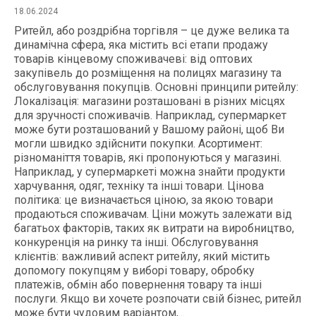
18.06.2024
Ритейл, або роздрібна торгівля – це дуже велика та
динамічна сфера, яка містить всі етапи продажу
товарів кінцевому споживачеві: від оптових
закупівель до розміщення на полицях магазину та
обслуговування покупців. Основні принципи ритейлу:
Локалізація: магазини розташовані в різних місцях
для зручності споживачів. Наприклад, супермаркет
може бути розташований у Вашому районі, щоб Ви
могли швидко здійснити покупки. Асортимент:
різноманіття товарів, які пропонуються у магазині.
Наприклад, у супермаркеті можна знайти продукти
харчування, одяг, техніку та інші товари. Цінова
політика: це визначається ціною, за якою товари
продаються споживачам. Ціни можуть залежати від
багатьох факторів, таких як витрати на виробництво,
конкуренція на ринку та інші. Обслуговування
клієнтів: важливий аспект ритейлу, який містить
допомогу покупцям у виборі товару, обробку
платежів, обмін або повернення товару та інші
послуги. Якщо ви хочете розпочати свій бізнес, ритейл
може бути чудовим варіантом,...