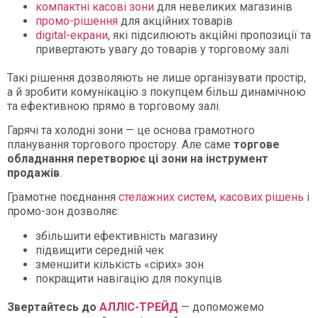
компактні касові зони
для невеликих магазинів
промо-рішення
для акційних товарів
digital-екрани
, які підсилюють акційні пропозиції та
привертають увагу до товарів у торговому залі
Такі рішення дозволяють не лише організувати простір,
а й зробити комунікацію з покупцем більш динамічною
та ефективною прямо в торговому залі.
Гарячі та холодні зони — це основа грамотного
планування торгового простору. Але саме
торгове
обладнання перетворює ці зони на інструмент
продажів
.
Грамотне поєднання
стелажних систем
,
касових рішень
і
промо-зон дозволяє:
збільшити ефективність магазину
підвищити середній чек
зменшити кількість «сірих» зон
покращити навігацію для покупців
Звертайтесь до
АЛЛІС-ТРЕЙД
— допоможемо