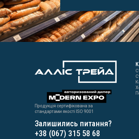
К
С
С
К
Х
П
Продукція сертифікована за
стандартами якості ISO 9001
Залишились питання?
+38 (067) 315 58 68