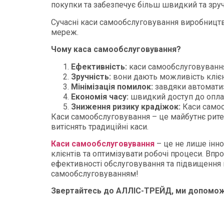
покупки та забезпечує більш швидкий та зру
Сучасні каси самообслуговування виробництв
мереж.
Чому каса самообслуговування?
Ефективність:
каси самообслуговування
Зручність:
вони дають можливість клієнт
Мінімізація помилок:
завдяки автоматиз
Економія часу:
швидкий доступ до оплат
Зниження ризику крадіжок:
Каси самоо
Каси самообслуговування – це майбутнє рите
витіснять традиційні каси.
Каси самообслуговування
– це не лише інно
клієнтів та оптимізувати робочі процеси. Вп
ефективності обслуговування та підвищення 
самообслуговуванням!
Звертайтесь до АЛЛІС-ТРЕЙД, ми допоможе