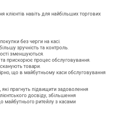
я клієнтів навіть для найбільших торгових
купки без черги на касі.
ільшу зручність та контроль.
ності зменшуються.
 та прискорює процес обслуговування.
сканують товари.
ірно, що в майбутньому каси обслуговування
ів, які прагнуть підвищити задоволення
лієнтського досвіду, збільшення
о майбутнього ритейлу з касами