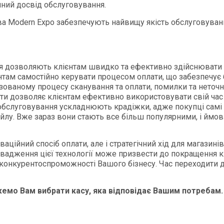
чний досвід обслуговування.
а Modern Expo забезпечують найвищу якість обслуговуванн
 дозволяють клієнтам швидко та ефективно здійснювати по
ам самостійно керувати процесом оплати, що забезпечує б
ованому процесу сканування та оплати, помилки та неточ
и дозволяє клієнтам ефективно використовувати свій час
бслуговування ускладнюють крадіжки, адже покупці самі 
йлу. Вже зараз вони стають все більш популярними, і ймов
ваційний спосіб оплати, але і стратегічний хід для магазин
ровадження цієї технології може призвести до покращення к
конкурентоспроможності Вашого бізнесу. Час переходити д
мо Вам вибрати касу, яка відповідає Вашим потребам.