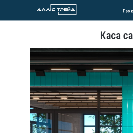
Про 
Каса с