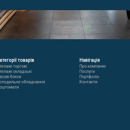
атегорії товарів
Навігація
телажі торгові
Про компанію
телажі складські
Послуги
асові бокси
Портфоліо
олодильне обладнання
Контакти
оштомати