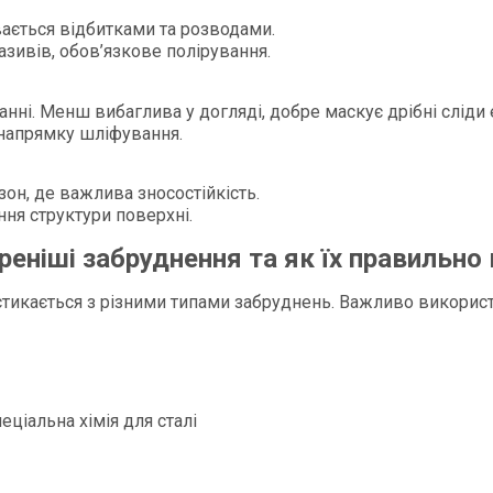
ається відбитками та розводами.
азивів, обов’язкове полірування.
ні. Менш вибаглива у догляді, добре маскує дрібні сліди е
 напрямку шліфування.
зон, де важлива зносостійкість.
ння структури поверхні.
еніші забруднення та як їх правильно
 стикається з різними типами забруднень. Важливо викорис
еціальна хімія для сталі