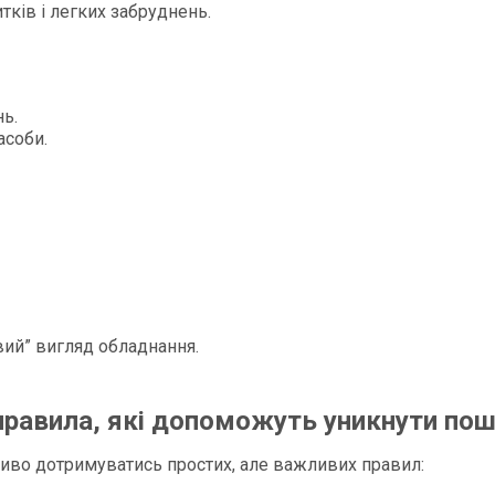
тків і легких забруднень.
нь.
асоби.
вий” вигляд обладнання.
правила, які допоможуть уникнути п
во дотримуватись простих, але важливих правил: