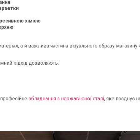
ання
серветки
ресивною хімією
верхню
теріал, а й важлива частина візуального образу магазину 
емний підхід дозволяють:
 професійне
обладнання з нержавіючої сталі
, яке поєднує н