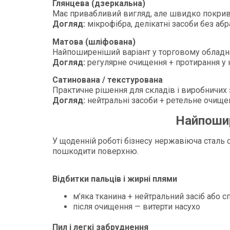
Глянцева (дзеркальна)
Має привабливий вигляд, але швидко покрив
Догляд:
мікрофібра, делікатні засоби без абр
Матова (шліфована)
Найпоширеніший варіант у торговому обладнан
Догляд:
регулярне очищення + протирання у
Сатинована / текстурована
Практичне рішення для складів і виробничих 
Догляд:
нейтральні засоби + ретельне очище
Найпошир
У щоденній роботі бізнесу нержавіюча сталь
пошкодити поверхню.
Відбитки пальців і жирні плями
м’яка тканина + нейтральний засіб або сп
після очищення — витерти насухо
Пил і легкі забруднення