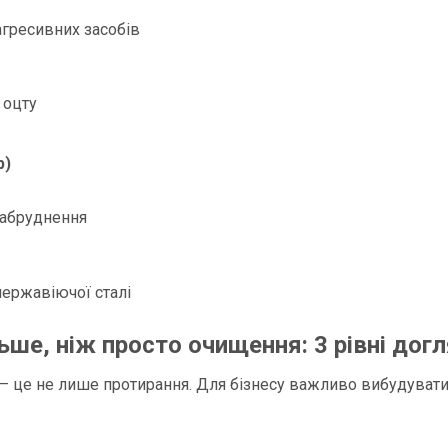
агресивних засобів
 оцту
р)
забруднення
нержавіючої сталі
ьше, ніж просто очищення: 3 рівні дог
це не лише протирання. Для бізнесу важливо вибудувати 