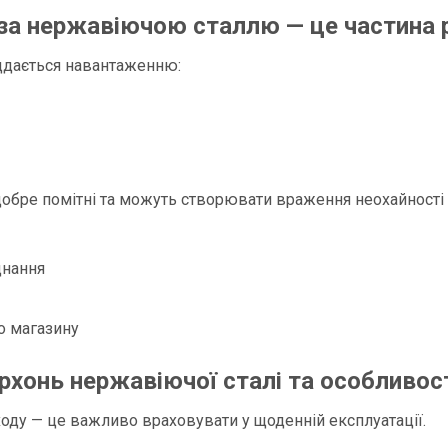
за нержавіючою сталлю — це частина р
іддається навантаженню:
 добре помітні та можуть створювати враження неохайності 
днання
о магазину
рхонь нержавіючої сталі та особливос
ходу — це важливо враховувати у щоденній експлуатації.