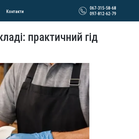
067-315-58-68
Контакти
097-812-62-79
ладі: практичний гід