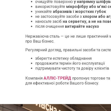
очищуйте поверхню
у напрямку шліфув
використовуйте
мікрофібру або м’які 
уникайте
абразивів і жорстких губок
не застосовуйте засоби з
хлором або аг
наносьте засіб
на серветку, а не на по
після очищення
витирайте насухо
Нержавіюча сталь — це не лише практичний ма
про Ваш бізнес.
Регулярний догляд, правильні засоби та сист
зберегти естетику обладнання
продовжити термін його експлуатації
підтримувати чистоту та довіру клієнтів
Компанія
АЛЛІС-ТРЕЙД
пропонує торгове та
для ефективної роботи Вашого бізнесу.