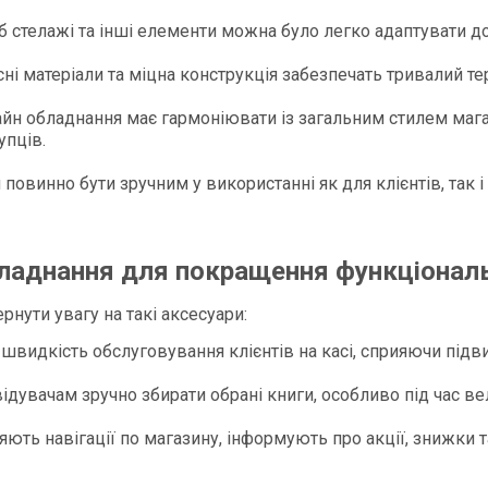
б стелажі та інші елементи можна було легко адаптувати д
сні матеріали та міцна конструкція забезпечать тривалий т
айн обладнання має гармоніювати із загальним стилем мага
пців.​
 повинно бути зручним у використанні як для клієнтів, так 
ладнання для покращення функціональн
рнути увагу на такі аксесуари:
а швидкість обслуговування клієнтів на касі, сприяючи підв
ідувачам зручно збирати обрані книги, особливо під час ве
ияють навігації по магазину, інформують про акції, знижки