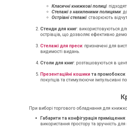
Класичні книжкові полиці
: підходя
Стелажі з нахиленими полицями
: 
Острівні стелажі
: створюють відчут
Стенди для книг
: використовуються для
острівців, що дозволяє ефективно демон
Стелажі для преси
: призначені для ви
видимості видань.​
Столи для книг
: розташовуються в цент
Презентаційні кошики
та промобокси
покупців та стимулюючи імпульсивні пок
К
При виборі торгового обладнання для книжков
Габарити та конфігурація приміщення
використання простору та зручність для в