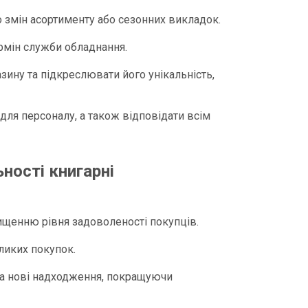
о змін асортименту або сезонних викладок.
ермін служби обладнання.
зину та підкреслювати його унікальність,
і для персоналу, а також відповідати всім
ості книгарні
ищенню рівня задоволеності покупців.​
ликих покупок.​
 та нові надходження, покращуючи