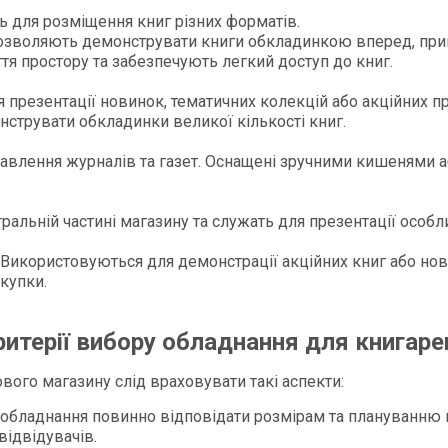
ть для розміщення книг різних форматів.​
дозволяють демонструвати книги обкладинкою вперед, прив
тя простору та забезпечують легкий доступ до книг.​
 презентації новинок, тематичних колекцій або акційних п
струвати обкладинки великої кількості книг.​
ставлення журналів та газет. Оснащені зручними кишенями
ральній частині магазину та служать для презентації особл
: Використовуються для демонстрації акційних книг або н
упки.​
ритерії вибору обладнання для книгаре
ого магазину слід враховувати такі аспекти:
: обладнання повинно відповідати розмірам та плануванню
ідвідувачів.​