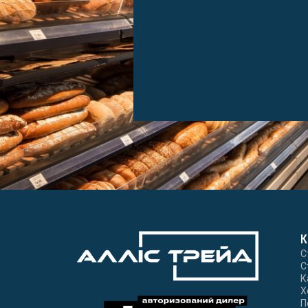
К
С
С
К
Х
П