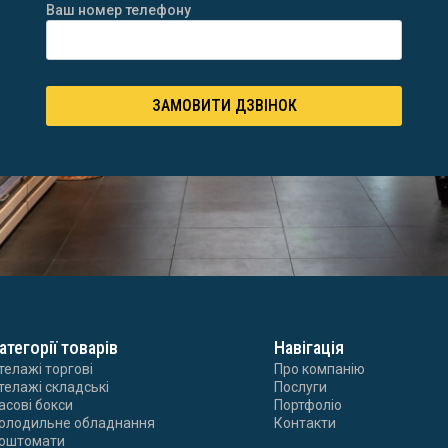
Ваш номер телефону
ЗАМОВИТИ ДЗВІНОК
атегорії товарів
Навігація
телажі торгові
Про компанію
телажі складські
Послуги
асові бокси
Портфоліо
олодильне обладнання
Контакти
оштомати