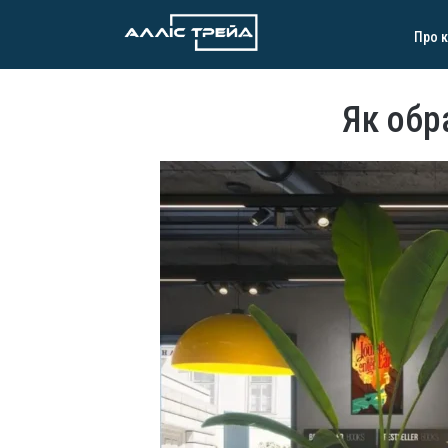
Про 
Як обр