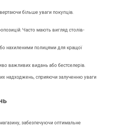
ертаючи більше уваги покупців.​
ропозицій. Часто мають вигляд столів-
 або нахиленими полицями для кращої
иво важливих видань або бестселерів.​
ових надходжень, сприяючи залученню уваги
нь
 магазину, забезпечуючи оптимальне