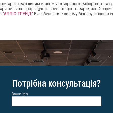
 книгарні є важливим етапом у створенні комфортного та п
есуари не лише покращують презентацію товарів, але й сп
до
“АЛЛІС-ТРЕЙД”
Ви забезпечите своєму бізнесу якісні та 
Потрібна консультація?
Ваше ім'я