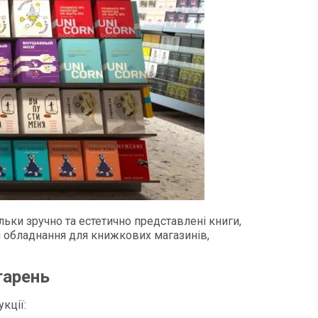
льки зручно та естетично представлені книги,
ди обладнання для книжкових магазинів,
гарень
ції:​