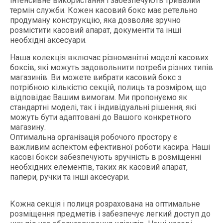
інтенсивне використання і забезпечують тривалий
термін служби. Кожен касовий бокс має ретельно
продуману конструкцію, яка дозволяє зручно
розмістити касовий апарат, документи та інші
необхідні аксесуари.
Наша колекція включає різноманітні моделі касових
боксів, які можуть задовольнити потреби різних типів
магазинів. Ви можете вибрати касовий бокс з
потрібною кількістю секцій, полиць та розміром, що
відповідає Вашим вимогам. Ми пропонуємо як
стандартні моделі, так і індивідуальні рішення, які
можуть бути адаптовані до Вашого конкретного
магазину.
Оптимальна організація робочого простору є
важливим аспектом ефективної роботи касира. Наші
касові бокси забезпечують зручність в розміщенні
необхідних елементів, таких як касовий апарат,
папери, ручки та інші аксесуари.
Кожна секція і полиця розрахована на оптимальне
розміщення предметів і забезпечує легкий доступ до