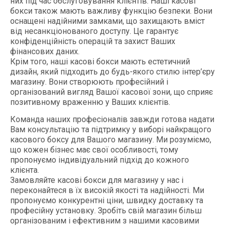
них під час обслуговування клієнтів. Наші касові
бокси також мають важливу функцію безпеки. Вони
оснащені надійними замками, що захищають вміст
від несанкціонованого доступу. Це гарантує
конфіденційність операцій та захист Ваших
фінансових даних.
Крім того, наші касові бокси мають естетичний
дизайн, який підходить до будь-якого стилю інтер’єру
магазину. Вони створюють професійний і
організований вигляд Вашої касової зони, що сприяє
позитивному враженню у Ваших клієнтів.
Команда наших професіоналів завжди готова надати
Вам консультацію та підтримку у виборі найкращого
касового боксу для Вашого магазину. Ми розуміємо,
що кожен бізнес має свої особливості, тому
пропонуємо індивідуальний підхід до кожного
клієнта.
Замовляйте касові бокси для магазину у нас і
переконайтеся в їх високій якості та надійності. Ми
пропонуємо конкурентні ціни, швидку доставку та
професійну установку. Зробіть свій магазин більш
організованим і ефективним з нашими касовими