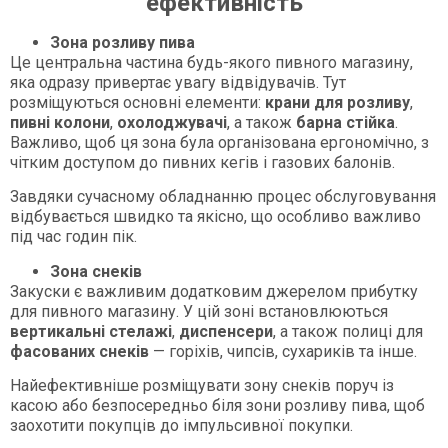
ефективність
Зона розливу пива
Це центральна частина будь-якого пивного магазину,
яка одразу привертає увагу відвідувачів. Тут
розміщуються основні елементи:
крани для розливу
,
пивні колони
,
охолоджувачі
, а також
барна стійка
.
Важливо, щоб ця зона була організована ергономічно, з
чітким доступом до пивних кегів і газових балонів.
Завдяки сучасному обладнанню процес обслуговування
відбувається швидко та якісно, що особливо важливо
під час годин пік.
Зона снеків
Закуски є важливим додатковим джерелом прибутку
для пивного магазину. У цій зоні встановлюються
вертикальні стелажі
,
диспенсери
, а також полиці для
фасованих снеків
— горіхів, чипсів, сухариків та інше.
Найефективніше розміщувати зону снеків поруч із
касою або безпосередньо біля зони розливу пива, щоб
заохотити покупців до імпульсивної покупки.