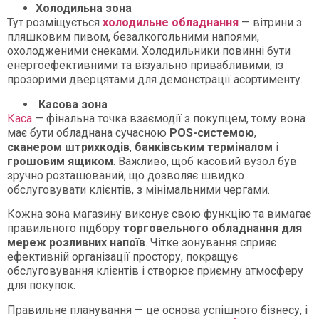
Холодильна зона
Тут розміщується
холодильне обладнання
— вітрини з
пляшковим пивом, безалкогольними напоями,
охолодженими снеками. Холодильники повинні бути
енергоефективними та візуально привабливими, із
прозорими дверцятами для демонстрації асортименту.
Касова зона
Каса
— фінальна точка взаємодії з покупцем, тому вона
має бути обладнана сучасною
POS-системою
,
сканером штрихкодів
,
банківським терміналом
і
грошовим ящиком
. Важливо, щоб касовий вузол був
зручно розташований, що дозволяє швидко
обслуговувати клієнтів, з мінімальними чергами.
Кожна зона магазину виконує свою функцію та вимагає
правильного підбору
торговельного обладнання для
мереж розливних напоїв
. Чітке зонування сприяє
ефективній організації простору, покращує
обслуговування клієнтів і створює приємну атмосферу
для покупок.
Правильне планування — це основа успішного бізнесу, і