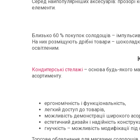
Серед найпопулярніших аксесуарів: прозорі к
елементи.
Близько 60 % покупок солодощів – імпульсив
На них розміщують дрібні товари – шоколадки
освітленим.
Кондитерські стелажі
– основа будь-якого ма
асортименту.
ергономічність і функціональність,
легкий доступ до товарів,
можливість демонстрації широкого асо
естетичний дизайн і надійність конструкц
гнучкість – можливість модифікації під
Торгове обладнання для магазину солодощів –