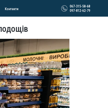
067-315-58-68
Контакти
097-812-62-79
олодощів