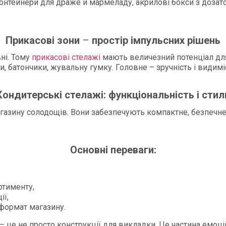
онтейнери для драже й мармеладу, акрилові бокси з дозато
Прикасові зони
–
простір імпульсних рішень
ні. Тому
прикасові стелажі
мають величезний потенціал для
, батончики, жувальну гумку. Головне – зручність і видимі
Кондитерські стелажі: функціональність і стил
газину солодощів. Вони забезпечують компактне, безпечн
Основні переваги:
ртименту,
ії,
 формат магазину.
 це не просто конструкції для викладки. Це частина емоц