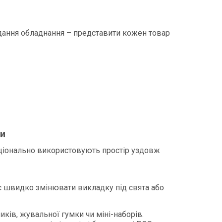
вдання обладнання – представити кожен товар
и
аціонально використовують простір уздовж
є швидко змінювати викладку під свята або
ків, жувальної гумки чи міні-наборів.