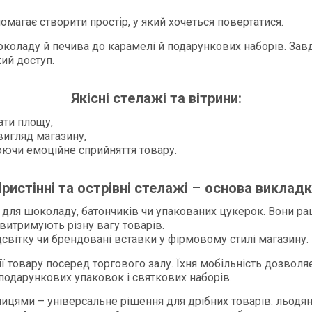
магає створити простір, у який хочеться повертатися.
околаду й печива до карамелі й подарункових наборів. За
ий доступ.
Якісні стелажі та вітрини:
ти площу,
игляд магазину,
ючи емоційне сприйняття товару.
ристінні та острівні стелажі
–
основа викладк
для шоколаду, батончиків чи упакованих цукерок. Вони р
 витримують різну вагу товарів.
світку чи брендовані вставки у фірмовому стилі магазину.
 товару посеред торгового залу. Їхня мобільність дозволя
 подарункових упаковок і святкових наборів.
ицями – універсальне рішення для дрібних товарів: льодяни