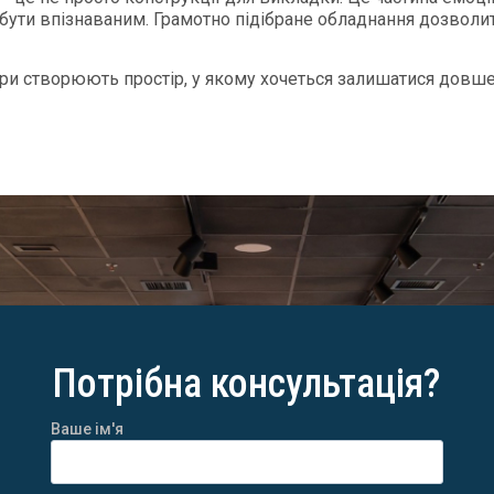
 бути впізнаваним. Грамотно підібране обладнання дозволит
ари створюють простір, у якому хочеться залишатися довше.
Потрібна консультація?
Ваше ім'я