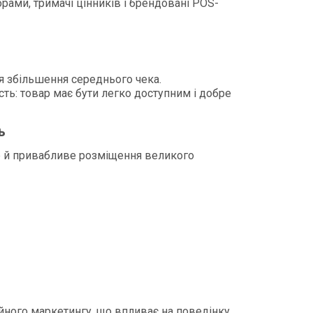
рами, тримачі цінників і брендовані POS-
 збільшення середнього чека.
сть: товар має бути легко доступним і добре
ь
е й привабливе розміщення великого
ійного маркетингу, що впливає на поведінку