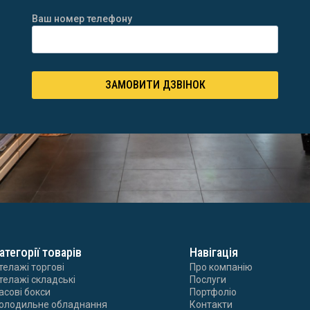
Ваш номер телефону
ЗАМОВИТИ ДЗВІНОК
атегорії товарів
Навігація
телажі торгові
Про компанію
телажі складські
Послуги
асові бокси
Портфоліо
олодильне обладнання
Контакти