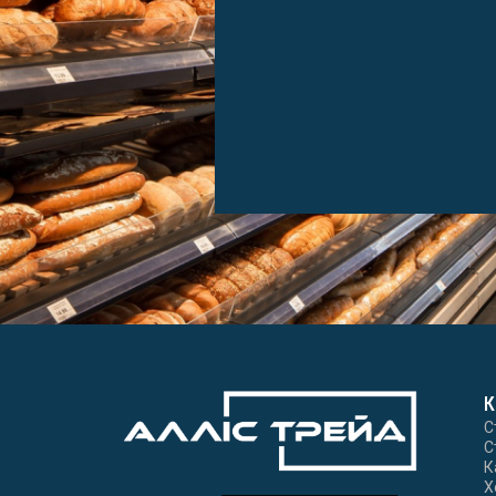
К
С
С
К
Х