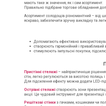
мають таке ж значення, як і сам асортимент.
Правильно підібране торгове обладнання допо
Асортимент солодощів різноманітний – від ш
яскраво, забезпечити зручну викладку та легк
Допомагають ефективно використовува
створюють гармонійний і привабливий в
стимулюють імпульсні покупки, підсилю
П
Пристінні стелажі
– найпрактичніше рішення 
стін, легко регулюються за висотою полиць і
Для підсилення ефекту можна додати LED-під
Острівні стелажі
створюють зони презентації
акції. Це чудовий інструмент для презентації
Решіткові стінки
з гачками, кошиками чи пол