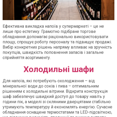
Ефективна викладка напоїв у супермаркеті – це не
лише про естетику. Грамотно підібране торгове
обладнання допомагає раціонально використовувати
площу, спрощує роботу персоналу та підвищує продажі.
Вибір конкретних рішень напряму впливає на зручність
покупців, швидкість поповнення запасів і загальне
сприйняття асортименту.
Холодильні шафи
Для напоїв, які потребують охолодження – від
мінеральної води до соків і пива – оптимальним
рішенням є холодильні вітрини. Відкрита конструкція
шаф забезпечує швидкий доступ до товару навіть у
години пік, а моделі зі скляними дверцятами стабільно
утримують температуру й економлять енергію. Сучасне
обладнання оснащене термостатами та LED-підсвіткою,