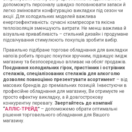
допоможуть персоналу швидко поповнювати запаси й
легко змінювати конфігурацію викладки під сезон чи
акції. Для холодильних моделей важлива
енергоефективність: сучасні компресори та якісна
теплоізоляція зменшують витрати. Не менш важлива й
візуальна привабливість – стильний дизайн і продумане
підсвічування стимулюють покупців зробити вибір.
Правильно підібране торгове обладнання для викладки
напоїв робить процес покупки зручним, підвищує імідж
магазину та безпосередньо впливає на обсяг продажів.
Поєднання холодильних гірок, пристінних і острівних
стелажів, спеціалізованих стелажів для алкоголю
дозволяє повноцінно презентувати асортимент
– від
масових брендів до преміальних позицій. Інвестуючи в
професійне обладнання для магазину, Ви отримуєте не
просто ефектну викладку, а й довгострокову
конкурентну перевагу.
Звертайтесь до компанії
“
АЛЛІС-ТРЕЙД
”
– допоможемо обрати оптимальні
рішення торговельного обладнання для Вашого
магазину.