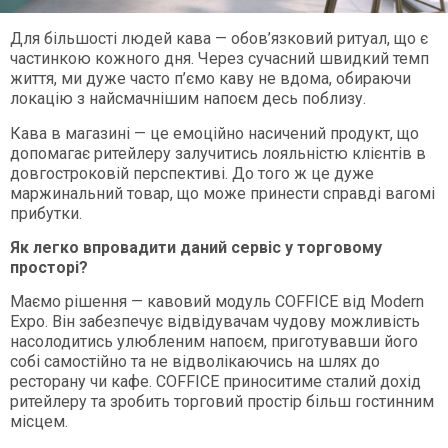
Для більшості людей кава — обов’язковий ритуал, що є
частинкою кожного дня. Через сучасний швидкий темп
життя, ми дуже часто п’ємо каву не вдома, обираючи
локацію з найсмачнішим напоєм десь поблизу.
Кава в магазині — це емоційно насичений продукт, що
допомагає ритейлеру залучитись лояльністю клієнтів в
довгостроковій перспективі. До того ж це дуже
маржинальний товар, що може принести справді вагомі
прибутки.
Як легко впровадити даний сервіс у торговому
просторі?
Маємо рішення — кавовий модуль COFFICE від Modern
Expo. Він забезпечує відвідувачам чудову можливість
насолодитись улюбленим напоєм, приготувавши його
собі самостійно та не відволікаючись на шлях до
ресторану чи кафе. COFFICE приноситиме сталий дохід
ритейлеру та зробить торговий простір більш гостинним
місцем.