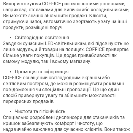
Використовуючи COFFICE разом із іншими рішеннями,
наприклад, стелажами для випічки або холодильниками,
Ви можете значно збільшити продажі. Клієнти,
отримуючи напої, автоматично звертають увагу на інші
продукти, розміщені поруч.
Світлодіодне освітлення
Завдяки сучасним LED-світильникам, які підсвічують не
лише модуль, а й товари на полицях, COFFICE привертає
більше уваги покупців. Це додає привабливості як
самому модулю, так і всьому магазину.
Промоція та інформація
COFFICE оснащений світлодіодним екраном або
світловим постером, де можна розміщувати рекламні
повідомлення чи спеціальні пропозиції. Це ще один
спосіб привернути увагу та збільшити можливості
перехресних продажів.
Чистота та гігієнічність
Спеціально розроблені диспенсери для стаканчиків та
кришок забезпечують комфорт і чистоту, що
надзвичайно важливо для сучасних клієнтів. Вони також