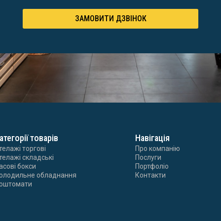
ЗАМОВИТИ ДЗВІНОК
атегорії товарів
Навігація
телажі торгові
Про компанію
телажі складські
Послуги
асові бокси
Портфоліо
олодильне обладнання
Контакти
оштомати