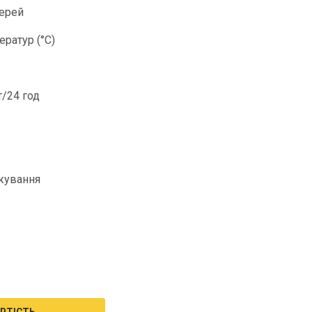
верей
ратур (°С)
/24 год
жування