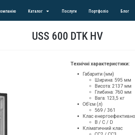
компанію
Каталог
Послуги
Портфоліо
Блог
USS 600 DTK HV
Технічні характеристики:
Габарити (мм)
Ширина: 595 мм
Висота: 2137 мм
Глибина: 760 мм
Вага: 123,5 кг
Об’єм (л)
569 / 361
Клас енергоефективно
В / С / D
Кліматичний клас
СС2 / СС3