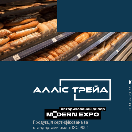
К
С
С
К
Х
П
Продукція сертифікована за
стандартами якості ISO 9001