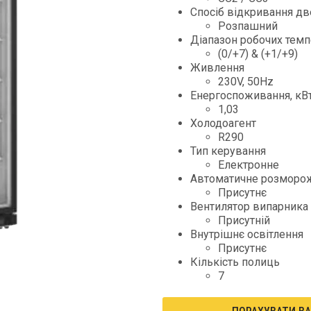
Спосіб відкривання д
Розпашний
Діапазон робочих темпе
(0/+7) & (+1/+9)
Живлення
230V, 50Hz
Енергоспоживання, кВт
1,03
Холодоагент
R290
Тип керування
Електронне
Автоматичне розморо
Присутнє
Вентилятор випарника
Присутній
Внутрішнє освітлення
Присутнє
Кількість полиць
7